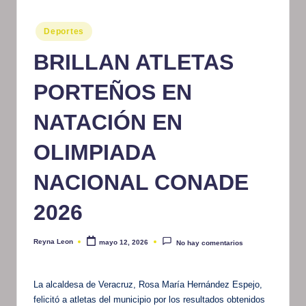
m
Publicado
Deportes
at
en
BRILLAN ATLETAS
iv
o
PORTEÑOS EN
NATACIÓN EN
OLIMPIADA
NACIONAL CONADE
2026
Reyna Leon
mayo 12, 2026
No hay comentarios
Publicado
por
La alcaldesa de Veracruz, Rosa María Hernández Espejo,
felicitó a atletas del municipio por los resultados obtenidos