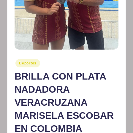
m
at
iv
o
Publicado
Deportes
en
BRILLA CON PLATA
NADADORA
VERACRUZANA
MARISELA ESCOBAR
EN COLOMBIA