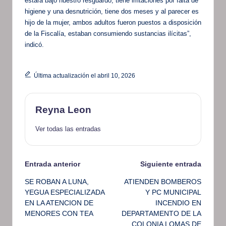
estará bajo nuestro resguardo, tiene irritaciones por falta de
higiene y una desnutrición, tiene dos meses y al parecer es
hijo de la mujer, ambos adultos fueron puestos a disposición
de la Fiscalía, estaban consumiendo sustancias ilícitas”,
indicó.
Última actualización el abril 10, 2026
Reyna Leon
Ver todas las entradas
Navegación
Entrada anterior
Siguiente entrada
SE ROBAN A LUNA,
ATIENDEN BOMBEROS
de
YEGUA ESPECIALIZADA
Y PC MUNICIPAL
EN LA ATENCION DE
INCENDIO EN
entradas
MENORES CON TEA
DEPARTAMENTO DE LA
COLONIA LOMAS DE