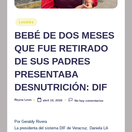
m
at
Publicado
Locales
iv
en
BEBÉ DE DOS MESES
o
QUE FUE RETIRADO
DE SUS PADRES
PRESENTABA
DESNUTRICIÓN: DIF
Reyna Leon
abril 10, 2026
No hay comentarios
Publicado
por
Por Geraldy Rivera
La presidenta del sistema DIF de Veracruz, Daniela Lili