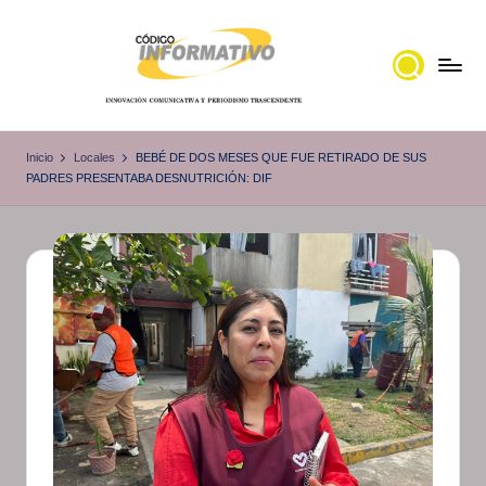
Saltar
al
contenido
C
Portal
de
ó
Inicio
Locales
BEBÉ DE DOS MESES QUE FUE RETIRADO DE SUS
noticias
PADRES PRESENTABA DESNUTRICIÓN: DIF
d
Locales,
i
Veracruz
g
o
I
n
f
o
r