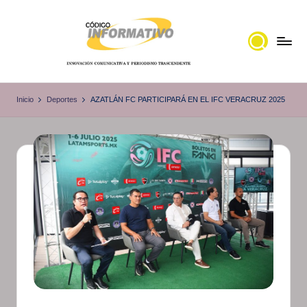
Saltar
al
contenido
C
Portal
de
ó
Inicio
Deportes
AZATLÁN FC PARTICIPARÁ EN EL IFC VERACRUZ 2025
noticias
d
Locales,
i
Veracruz
g
o
I
n
f
o
r