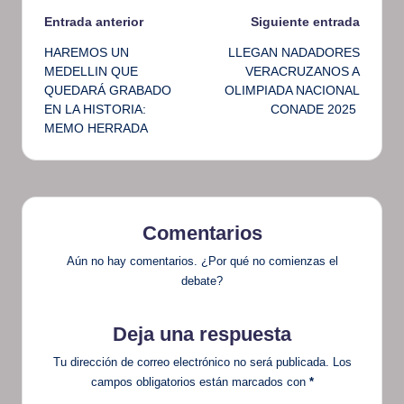
Navegación
Entrada anterior
Siguiente entrada
HAREMOS UN
LLEGAN NADADORES
de
MEDELLIN QUE
VERACRUZANOS A
QUEDARÁ GRABADO
OLIMPIADA NACIONAL
entradas
EN LA HISTORIA:
CONADE 2025
MEMO HERRADA
Comentarios
Aún no hay comentarios. ¿Por qué no comienzas el
debate?
Deja una respuesta
Tu dirección de correo electrónico no será publicada.
Los
campos obligatorios están marcados con
*