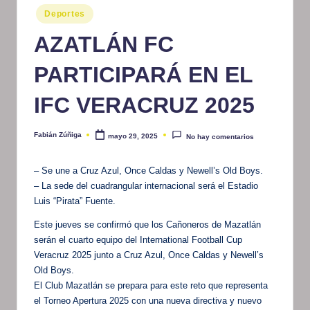
Publicado
Deportes
m
en
at
AZATLÁN FC
iv
PARTICIPARÁ EN EL
o
IFC VERACRUZ 2025
Fabián Zúñiga
mayo 29, 2025
No hay comentarios
Publicado
por
– Se une a Cruz Azul, Once Caldas y Newell’s Old Boys.
– La sede del cuadrangular internacional será el Estadio
Luis “Pirata” Fuente.
Este jueves se confirmó que los Cañoneros de Mazatlán
serán el cuarto equipo del International Football Cup
Veracruz 2025 junto a Cruz Azul, Once Caldas y Newell’s
Old Boys.
El Club Mazatlán se prepara para este reto que representa
el Torneo Apertura 2025 con una nueva directiva y nuevo