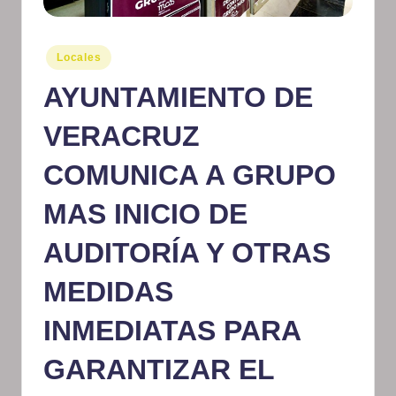
m
at
Publicado
Locales
en
iv
AYUNTAMIENTO DE
o
VERACRUZ
COMUNICA A GRUPO
MAS INICIO DE
AUDITORÍA Y OTRAS
MEDIDAS
INMEDIATAS PARA
GARANTIZAR EL