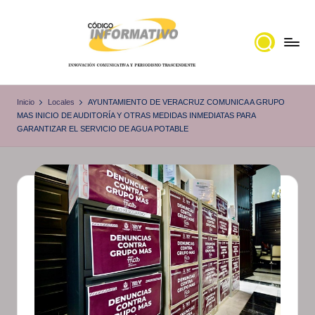
Saltar
al
contenido
C
Portal
de
ó
Inicio
Locales
AYUNTAMIENTO DE VERACRUZ COMUNICA A GRUPO
noticias
MAS INICIO DE AUDITORÍA Y OTRAS MEDIDAS INMEDIATAS PARA
d
GARANTIZAR EL SERVICIO DE AGUA POTABLE
Locales,
i
Veracruz
g
o
I
n
f
o
r