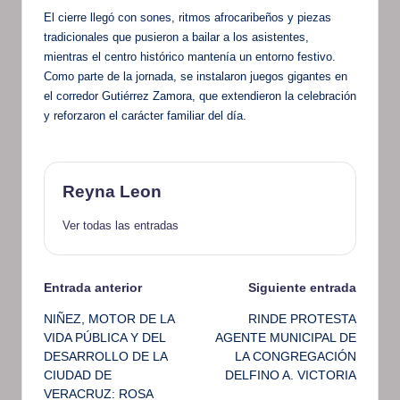
El cierre llegó con sones, ritmos afrocaribeños y piezas
tradicionales que pusieron a bailar a los asistentes,
mientras el centro histórico mantenía un entorno festivo.
Como parte de la jornada, se instalaron juegos gigantes en
el corredor Gutiérrez Zamora, que extendieron la celebración
y reforzaron el carácter familiar del día.
Reyna Leon
Ver todas las entradas
Navegación
Entrada anterior
Siguiente entrada
NIÑEZ, MOTOR DE LA
RINDE PROTESTA
de
VIDA PÚBLICA Y DEL
AGENTE MUNICIPAL DE
DESARROLLO DE LA
LA CONGREGACIÓN
entradas
CIUDAD DE
DELFINO A. VICTORIA
VERACRUZ: ROSA