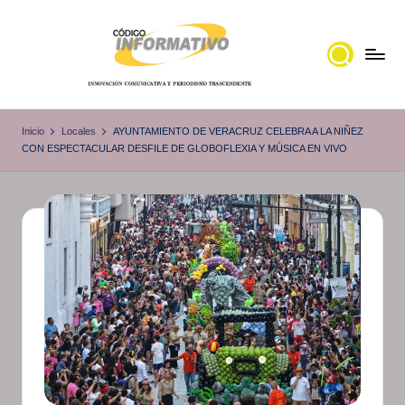
Saltar
al
contenido
C
Portal
de
ó
Inicio
Locales
AYUNTAMIENTO DE VERACRUZ CELEBRA A LA NIÑEZ
noticias
CON ESPECTACULAR DESFILE DE GLOBOFLEXIA Y MÚSICA EN VIVO
d
Locales,
i
Veracruz
g
o
I
n
f
o
r