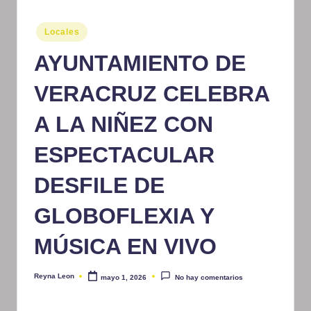
m
Publicado
Locales
at
en
AYUNTAMIENTO DE
iv
o
VERACRUZ CELEBRA
A LA NIÑEZ CON
ESPECTACULAR
DESFILE DE
GLOBOFLEXIA Y
MÚSICA EN VIVO
Reyna Leon
mayo 1, 2026
No hay comentarios
Publicado
por