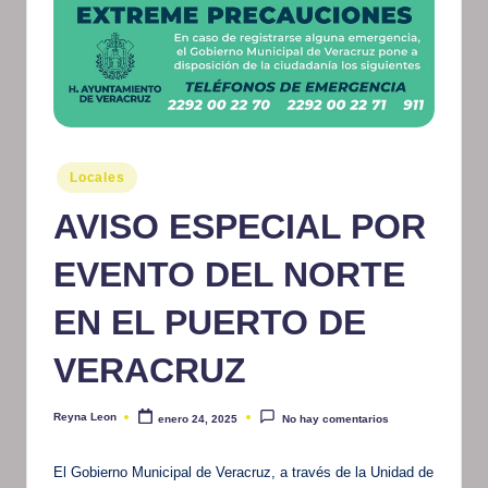
m
at
iv
o
Publicado
Locales
en
AVISO ESPECIAL POR
EVENTO DEL NORTE
EN EL PUERTO DE
VERACRUZ
Reyna Leon
enero 24, 2025
No hay comentarios
Publicado
por
El Gobierno Municipal de Veracruz, a través de la Unidad de