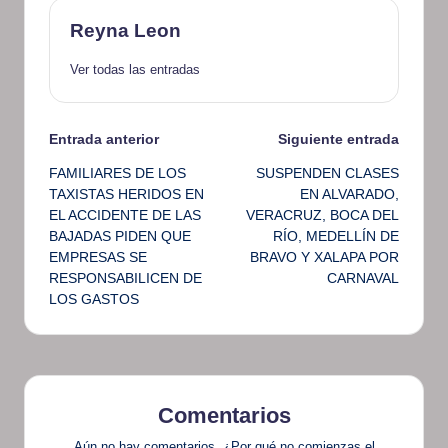
Reyna Leon
Ver todas las entradas
Navegación
Entrada anterior
Siguiente entrada
FAMILIARES DE LOS
SUSPENDEN CLASES
de
TAXISTAS HERIDOS EN
EN ALVARADO,
EL ACCIDENTE DE LAS
VERACRUZ, BOCA DEL
entradas
BAJADAS PIDEN QUE
RÍO, MEDELLÍN DE
EMPRESAS SE
BRAVO Y XALAPA POR
RESPONSABILICEN DE
CARNAVAL
LOS GASTOS
Comentarios
Aún no hay comentarios. ¿Por qué no comienzas el