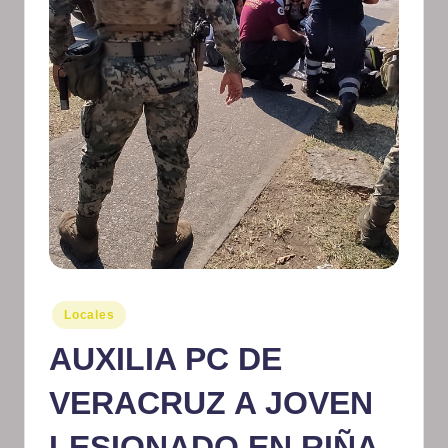
m
at
iv
o
Publicado
Locales
en
AUXILIA PC DE
VERACRUZ A JOVEN
LESIONADO EN RIÑA