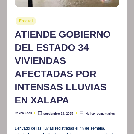
m
at
Publicado
Estatal
en
iv
ATIENDE GOBIERNO
o
DEL ESTADO 34
VIVIENDAS
AFECTADAS POR
INTENSAS LLUVIAS
EN XALAPA
Reyna Leon
septiembre 29, 2025
No hay comentarios
Publicado
por
Derivado de las lluvias registradas el fin de semana,