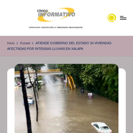
Saltar
al
contenido
C
Portal
de
ó
Inicio
Estatal
ATIENDE GOBIERNO DEL ESTADO 34 VIVIENDAS
noticias
AFECTADAS POR INTENSAS LLUVIAS EN XALAPA
d
Locales,
i
Veracruz
g
o
I
n
f
o
r