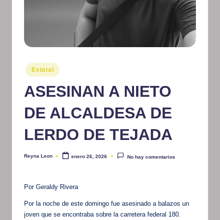
m
at
iv
o
Publicado
Estatal
en
ASESINAN A NIETO
DE ALCALDESA DE
LERDO DE TEJADA
Reyna Leon
enero 26, 2026
No hay comentarios
Publicado
por
Por Geraldy Rivera
Por la noche de este domingo fue asesinado a balazos un
joven que se encontraba sobre la carretera federal 180.