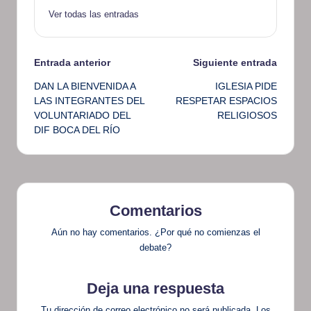
Ver todas las entradas
Navegación
Entrada anterior
Siguiente entrada
DAN LA BIENVENIDA A
IGLESIA PIDE
de
LAS INTEGRANTES DEL
RESPETAR ESPACIOS
VOLUNTARIADO DEL
RELIGIOSOS
entradas
DIF BOCA DEL RÍO
Comentarios
Aún no hay comentarios. ¿Por qué no comienzas el
debate?
Deja una respuesta
Tu dirección de correo electrónico no será publicada.
Los