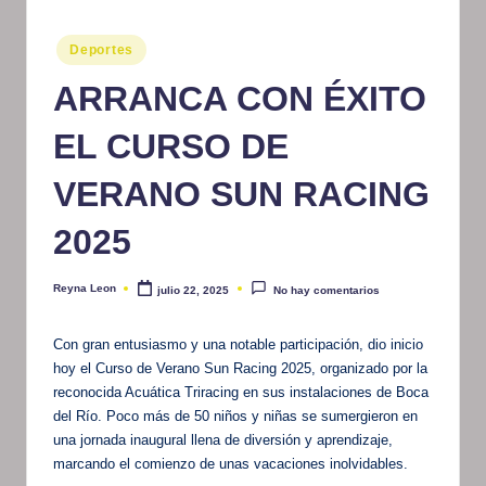
m
Publicado
Deportes
at
en
ARRANCA CON ÉXITO
iv
o
EL CURSO DE
VERANO SUN RACING
2025
Reyna Leon
julio 22, 2025
No hay comentarios
Publicado
por
Con gran entusiasmo y una notable participación, dio inicio
hoy el Curso de Verano Sun Racing 2025, organizado por la
reconocida Acuática Triracing en sus instalaciones de Boca
del Río. Poco más de 50 niños y niñas se sumergieron en
una jornada inaugural llena de diversión y aprendizaje,
marcando el comienzo de unas vacaciones inolvidables.