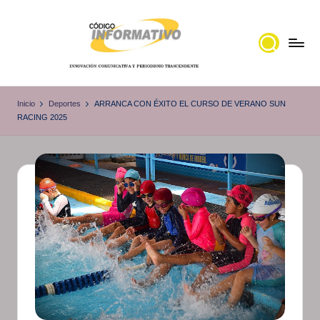
Saltar
al
contenido
C
Portal
de
ó
Inicio
Deportes
ARRANCA CON ÉXITO EL CURSO DE VERANO SUN
noticias
RACING 2025
d
Locales,
i
Veracruz
g
o
I
n
f
o
r