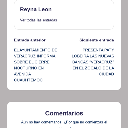
Reyna Leon
Ver todas las entradas
Navegación
Entrada anterior
Siguiente entrada
EL AYUNTAMIENTO DE
PRESENTA PATY
de
VERACRUZ INFORMA
LOBEIRA LAS NUEVAS
SOBRE EL CIERRE
BANCAS “VERACRUZ”
entradas
NOCTURNO EN
EN EL ZÓCALO DE LA
AVENIDA
CIUDAD
CUAUHTÉMOC
Comentarios
Aún no hay comentarios. ¿Por qué no comienzas el