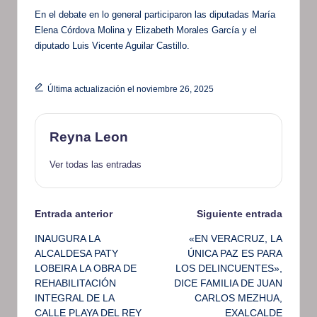
En el debate en lo general participaron las diputadas María
Elena Córdova Molina y Elizabeth Morales García y el
diputado Luis Vicente Aguilar Castillo.
Última actualización el noviembre 26, 2025
Reyna Leon
Ver todas las entradas
Navegación
Entrada anterior
Siguiente entrada
INAUGURA LA
«EN VERACRUZ, LA
de
ALCALDESA PATY
ÚNICA PAZ ES PARA
LOBEIRA LA OBRA DE
LOS DELINCUENTES»,
entradas
REHABILITACIÓN
DICE FAMILIA DE JUAN
INTEGRAL DE LA
CARLOS MEZHUA,
CALLE PLAYA DEL REY
EXALCALDE