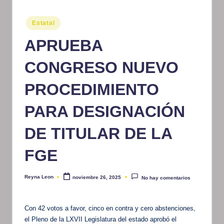
m
Publicado
Estatal
at
en
APRUEBA
iv
o
CONGRESO NUEVO
PROCEDIMIENTO
PARA DESIGNACIÓN
DE TITULAR DE LA
FGE
Reyna Leon
noviembre 26, 2025
No hay comentarios
Publicado
por
Con 42 votos a favor, cinco en contra y cero abstenciones,
el Pleno de la LXVII Legislatura del estado aprobó el