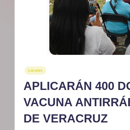
r
m
at
iv
o
Publicado
Locales
en
APLICARÁN 400 D
VACUNA ANTIRRÁB
DE VERACRUZ