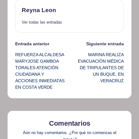
Reyna Leon
Ver todas las entradas
Navegación
Entrada anterior
Siguiente entrada
REFUERZA ALCALDESA
MARINA REALIZA
de
MARYJOSE GAMBOA
EVACUACIÓN MÉDICA
TORALES ATENCIÓN
DE TRIPULANTES DE
entradas
CIUDADANA Y
UN BUQUE, EN
ACCIONES INMEDIATAS
VERACRUZ
EN COSTA VERDE
Comentarios
Aún no hay comentarios. ¿Por qué no comienzas el