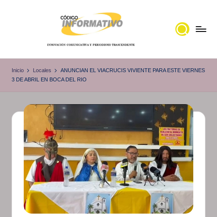
Saltar
al
contenido
C
Portal
de
ó
Inicio
Locales
ANUNCIAN EL VIACRUCIS VIVIENTE PARA ESTE VIERNES
noticias
3 DE ABRIL EN BOCA DEL RIO
d
Locales,
i
Veracruz
g
o
I
n
f
o
r