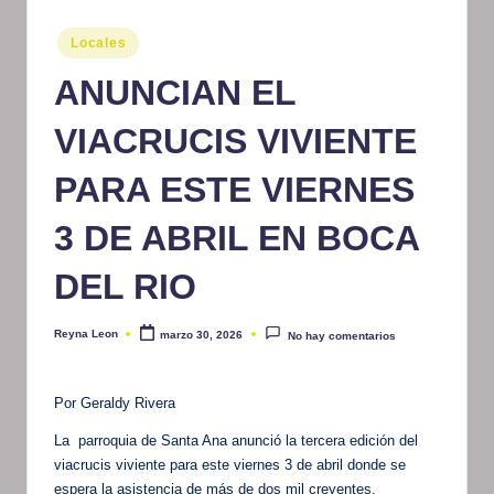
m
Publicado
Locales
en
at
ANUNCIAN EL
iv
VIACRUCIS VIVIENTE
o
PARA ESTE VIERNES
3 DE ABRIL EN BOCA
DEL RIO
Reyna Leon
marzo 30, 2026
No hay comentarios
Publicado
por
Por Geraldy Rivera
La parroquia de Santa Ana anunció la tercera edición del
viacrucis viviente para este viernes 3 de abril donde se
espera la asistencia de más de dos mil creyentes.