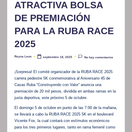
ATRACTIVA BOLSA
m
DE PREMIACIÓN
at
iv
PARA LA RUBA RACE
o
2025
Reyna Leon
septiembre 18, 2025
No hay comentarios
Publicado
por
¡Sorpresa! El comité organizador de la RUBA RACE 2025
carrera pedestre 5K conmemorativa al Aniversario 45 de
Casas Ruba “Construyendo con Valor” anuncia una
premiación de 20 mil pesos, dividida en ambas ramas en la
justa deportiva, este próximo 5 de octubre.
El domingo 5 de octubre en punto de las 7:00 de la mañana,
se llevará a cabo la RUBA RACE 2025 5K en el boulevard
Vicente Fox, la cual contará con estímulos económicos
para los tres primeros lugares, tanto en rama femenil como