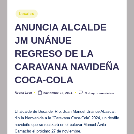
m
Publicado
Locales
at
en
ANUNCIA ALCALDE
iv
o
JM UNÁNUE
REGRESO DE LA
CARAVANA NAVIDEÑA
COCA-COLA
Reyna Leon
noviembre 22, 2024
No hay comentarios
Publicado
por
El alcalde de Boca del Río, Juan Manuel Unánue Abascal,
dio la bienvenida a la “Caravana Coca-Cola” 2024, un desfile
navideño que se realizará en el bulevar Manuel Ávila
Camacho el próximo 27 de noviembre.