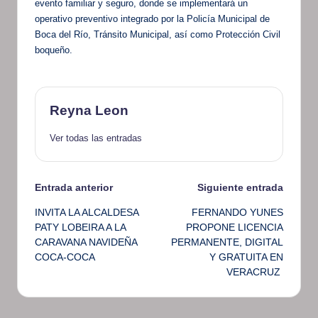
evento familiar y seguro, donde se implementará un
operativo preventivo integrado por la Policía Municipal de
Boca del Río, Tránsito Municipal, así como Protección Civil
boqueño.
Reyna Leon
Ver todas las entradas
Navegación
Entrada anterior
Siguiente entrada
INVITA LA ALCALDESA
FERNANDO YUNES
de
PATY LOBEIRA A LA
PROPONE LICENCIA
CARAVANA NAVIDEÑA
PERMANENTE, DIGITAL
entradas
COCA-COCA
Y GRATUITA EN
VERACRUZ