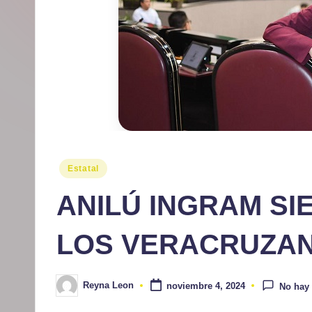
r
m
at
iv
o
Publicado
Estatal
en
ANILÚ INGRAM SI
LOS VERACRUZA
Reyna Leon
noviembre 4, 2024
No hay
Publicado
por