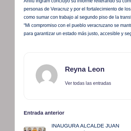
Anilú Ingram concluyó su informe reiterando su com
personas de Veracruz y por el fortalecimiento de los
como sumar con trabajo al segundo piso de la tran
“Mi compromiso con el pueblo veracruzano se mantuv
para garantizar un estado más justo, accesible y se
Reyna Leon
Ver todas las entradas
Navegación
Entrada anterior
INAUGURA ALCALDE JUAN
de