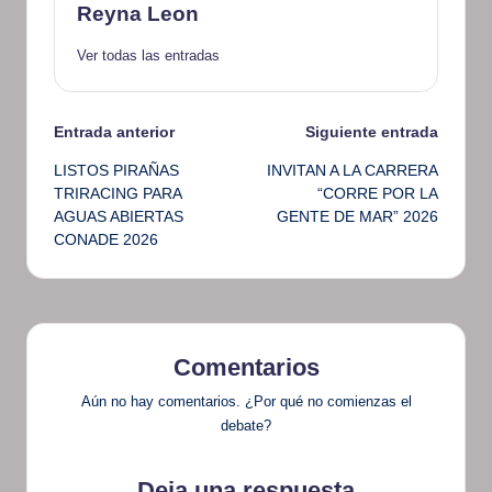
Reyna Leon
Ver todas las entradas
Navegación
Entrada anterior
Siguiente entrada
LISTOS PIRAÑAS
INVITAN A LA CARRERA
de
TRIRACING PARA
“CORRE POR LA
AGUAS ABIERTAS
GENTE DE MAR” 2026
entradas
CONADE 2026
Comentarios
Aún no hay comentarios. ¿Por qué no comienzas el
debate?
Deja una respuesta