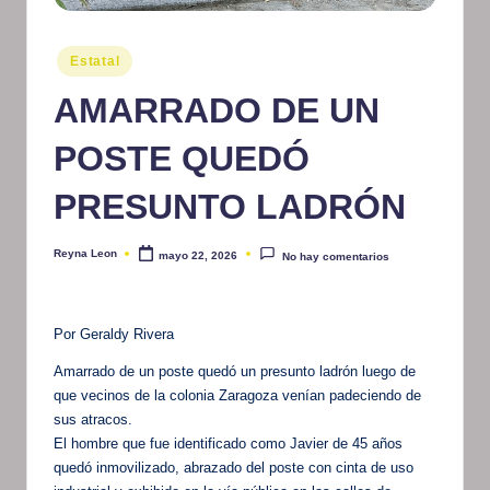
m
Publicado
at
Estatal
en
iv
AMARRADO DE UN
o
POSTE QUEDÓ
PRESUNTO LADRÓN
Reyna Leon
mayo 22, 2026
No hay comentarios
Publicado
por
Por Geraldy Rivera
Amarrado de un poste quedó un presunto ladrón luego de
que vecinos de la colonia Zaragoza venían padeciendo de
sus atracos.
El hombre que fue identificado como Javier de 45 años
quedó inmovilizado, abrazado del poste con cinta de uso