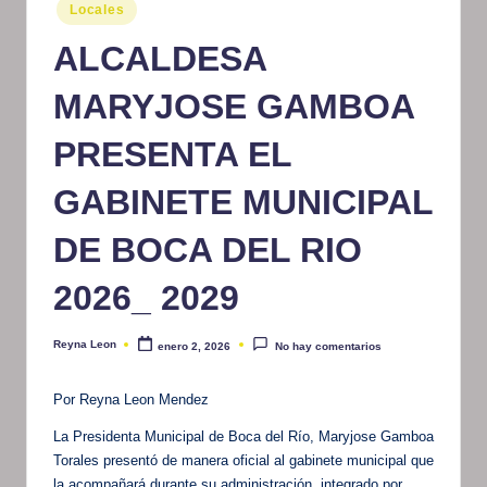
Publicado
Locales
m
en
ALCALDESA
at
iv
MARYJOSE GAMBOA
o
PRESENTA EL
GABINETE MUNICIPAL
DE BOCA DEL RIO
2026_ 2029
Reyna Leon
enero 2, 2026
No hay comentarios
Publicado
por
Por Reyna Leon Mendez
La Presidenta Municipal de Boca del Río, Maryjose Gamboa
Torales presentó de manera oficial al gabinete municipal que
la acompañará durante su administración, integrado por