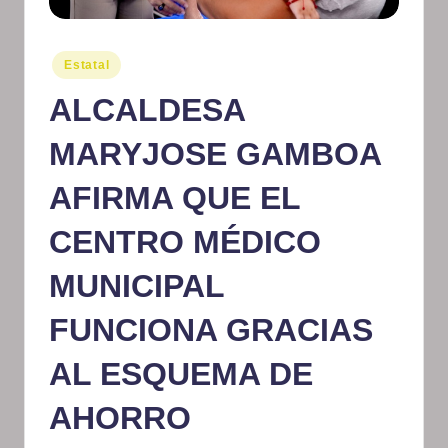
m
at
Publicado
Estatal
en
iv
ALCALDESA
o
MARYJOSE GAMBOA
AFIRMA QUE EL
CENTRO MÉDICO
MUNICIPAL
FUNCIONA GRACIAS
AL ESQUEMA DE
AHORRO