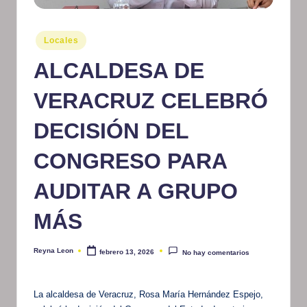
m
at
Publicado
Locales
en
iv
ALCALDESA DE
o
VERACRUZ CELEBRÓ
DECISIÓN DEL
CONGRESO PARA
AUDITAR A GRUPO
MÁS
Reyna Leon
febrero 13, 2026
No hay comentarios
Publicado
por
La alcaldesa de Veracruz, Rosa María Hernández Espejo,