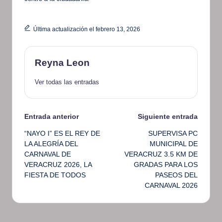
Última actualización el febrero 13, 2026
Reyna Leon
Ver todas las entradas
Navegación
Entrada anterior
Siguiente entrada
“NAYO I” ES EL REY DE
SUPERVISA PC
de
LA ALEGRÍA DEL
MUNICIPAL DE
CARNAVAL DE
VERACRUZ 3.5 KM DE
entradas
VERACRUZ 2026, LA
GRADAS PARA LOS
FIESTA DE TODOS
PASEOS DEL
CARNAVAL 2026