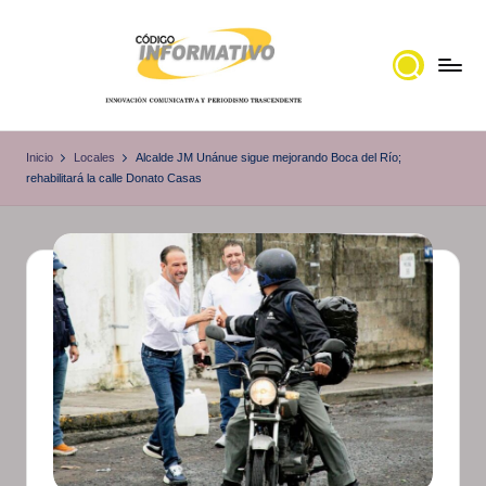
Saltar
al
contenido
C
Portal
de
ó
Inicio
Locales
Alcalde JM Unánue sigue mejorando Boca del Río;
noticias
rehabilitará la calle Donato Casas
d
Locales,
i
Veracruz
g
o
I
n
f
o
r