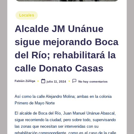
m
Publicado
Locales
at
en
Alcalde JM Unánue
iv
o
sigue mejorando Boca
del Río; rehabilitará la
calle Donato Casas
Fabián Zúñiga
julio 11, 2024
No hay comentarios
Publicado
por
Así como la calle Alejandro Molina; ambas en la colonia
Primero de Mayo Norte
El alcalde de Boca del Río, Juan Manuel Unánue Abascal,
sigue recorriendo la ciudad, pero sobre todo, supervisando
las zonas que necesitan ser intervenidas con su
rehabilitación correspondiente, como es el caso de la calle