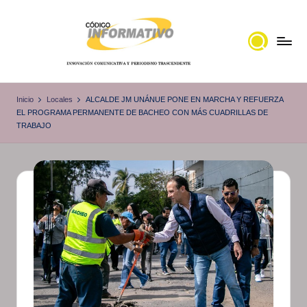
Saltar
al
contenido
C
Portal
de
ó
Inicio
Locales
ALCALDE JM UNÁNUE PONE EN MARCHA Y REFUERZA
noticias
EL PROGRAMA PERMANENTE DE BACHEO CON MÁS CUADRILLAS DE
d
TRABAJO
Locales,
i
Veracruz
g
o
I
n
f
o
r