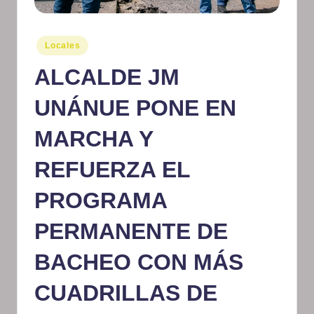
m
at
Publicado
Locales
en
iv
ALCALDE JM
o
UNÁNUE PONE EN
MARCHA Y
REFUERZA EL
PROGRAMA
PERMANENTE DE
BACHEO CON MÁS
CUADRILLAS DE