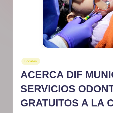
r
m
at
iv
o
Publicado
Locales
en
ACERCA DIF MUNI
SERVICIOS ODON
GRATUITOS A LA 