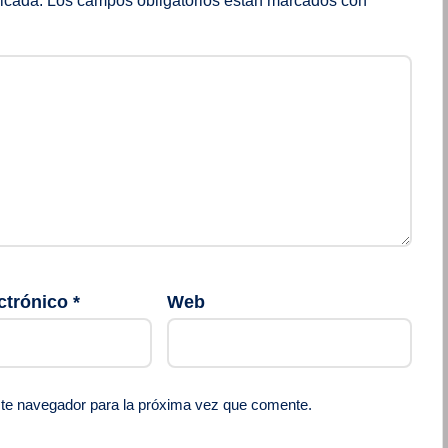
licada.
Los campos obligatorios están marcados con
*
ctrónico
*
Web
ste navegador para la próxima vez que comente.