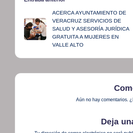
Navegación
ACERCA AYUNTAMIENTO DE
de
VERACRUZ SERVICIOS DE
entradas
SALUD Y ASESORÍA JURÍDICA
GRATUITA A MUJERES EN
VALLE ALTO
Come
Aún no hay comentarios. ¿
Deja un